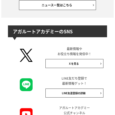
【ご案内】ゴールデンウィーク期間中の営業・対応について
ニュース一覧はこちら
2025/12/01
全資格種
【ご案内】年末年始の営業について
アガルートアカデミーのSNS
2025/10/08
国内MBA試験
【リリース情報】国内MBA入学試験｜【2027年4月入学】秋入試対策カリ
キュラム
最新情報や
2025/10/03
お役立ち情報を発信中！
全資格種
会員規約改定のお知らせ(2025年10月3日施行)
Ｘを見る
2025/06/18
国内MBA試験
【セール情報】期間限定10％OFF！国内MBA入学試験｜2026年4月入学
LINE友だち登録で
目標 アウトレットセール
最新情報ゲット！
LINE友達登録の詳細
2025/05/08
国内MBA試験
【リリース情報】国内MBA入学試験｜【2026年4月入学】秋入試対策速習
カリキュラム
アガルートアカデミー
公式チャンネル