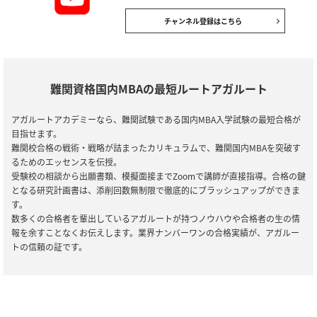
2025/05/08
国内MBA試験
【リリース情報】国内MBA入学試験｜【2026年4月入学】冬入試対策カリ
チャンネル登録はこちら
キュラム
難関資格国内MBAの最短ルートアガルート
アガルートアカデミーなら、難関試験である国内MBA入学試験の最短合格が
目指せます。
難関校合格の戦術・戦略が詰まったカリキュラムで、難関国内MBAを突破す
るためのエッセンスを伝授。
受験校の相談から出願書類、模擬面接までZoomで講師が直接指導。合格の鍵
となる研究計画書は、添削回数無制限で徹底的にブラッシュアップができま
す。
数多くの合格者を輩出しているアガルートが持つノウハウや合格者の生の情
報を余すことなくお伝えします。業界ナンバーワンの合格実績が、アガルー
トの信頼の証です。