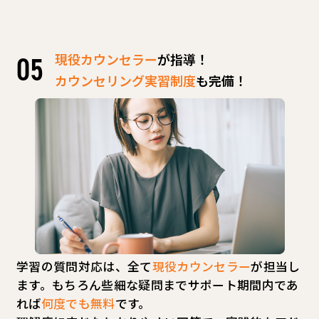
現役カウンセラー
が指導！
カウンセリング実習制度
も完備！
学習の質問対応は、全て
現役カウンセラー
が担当し
ます。もちろん些細な疑問までサポート期間内であ
れば
何度でも無料
です。