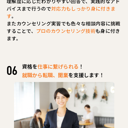
理解度に応じたわかりやすい回答で、実践的なアド
バイスまで行うので
対応力もしっかり身に付きま
す
。
またカウンセリング実習でも色々な相談内容に挑戦
することで、
プロのカウンセリング技術
も身に付き
ます。
資格を
仕事に繋げられる
！
就職から転職、開業
を支援します！