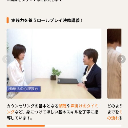
実践力を養うロールプレイ映像講義！
カウンセリングの基本となる
傾聴
や
声掛けのタイミ
どのように
ング
など、身につけてほしい基本スキルを丁寧に指
までを
その
導しています。
の流れ
をし