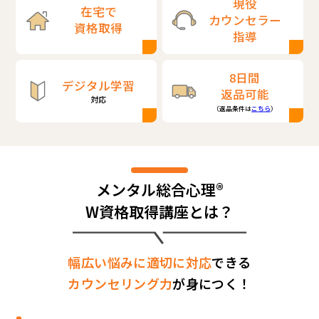
現役
在宅で
カウンセラー
資格取得
指導
8日間
デジタル学習
返品可能
対応
（返品条件は
こちら
）
メンタル総合心理®
W資格取得講座とは？
幅広い悩みに適切に対応
できる
カウンセリング力
が身につく！