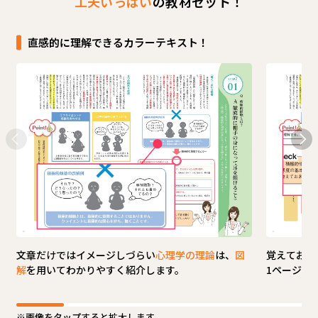
工夫いっぱい
の教材セット！
直感的に理解できるカラーテキスト！
文章だけではイメージしづらい
心理学の理論
は、
図
覚えておき
解
を用いてわかりやすく紹介します。
1ページご
画像をタップすると拡大します