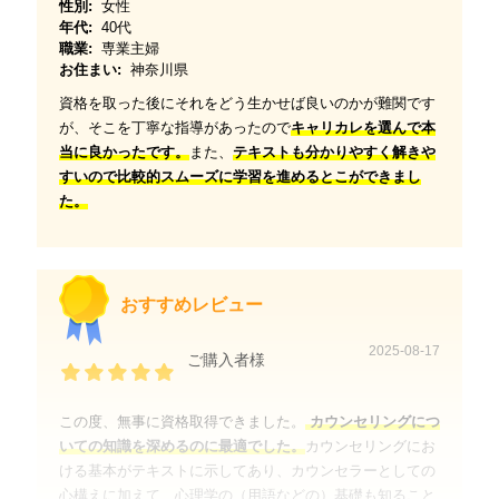
性別:
女性
年代:
40代
職業:
専業主婦
お住まい:
神奈川県
資格を取った後にそれをどう生かせば良いのかが難関です
が、そこを丁寧な指導があったので
キャリカレを選んで本
当に良かったです。
また、
テキストも分かりやすく解きや
すいので比較的スムーズに学習を進めるとこができまし
た。
おすすめレビュー
2025-08-17
ご購入者様
この度、無事に資格取得できました。
カウンセリングにつ
いての知識を深めるのに最適でした。
カウンセリングにお
ける基本がテキストに示してあり、カウンセラーとしての
心構えに加えて、心理学の（用語などの）基礎も知ること