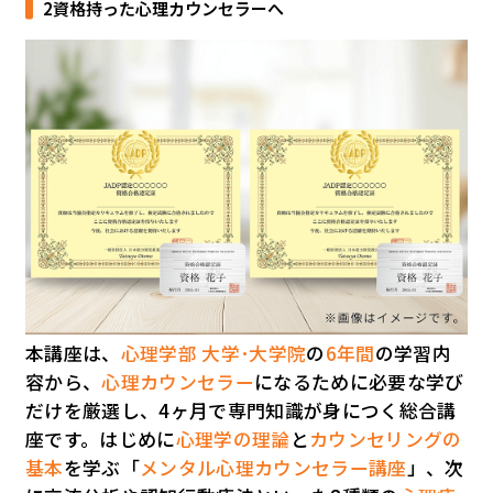
2資格持った心理カウンセラーへ
本講座は、
心理学部 大学･大学院
の
6年間
の学習内
容から、
心理カウンセラー
になるために必要な学び
だけを厳選し、4ヶ月で専門知識が身につく総合講
座です。はじめに
心理学の理論
と
カウンセリングの
基本
を学ぶ「
メンタル心理カウンセラー講座
」、次