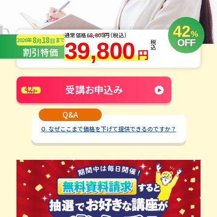
42
%
通常価格
68,800
円（税込）
8
18
2026
年
まで
月
日
OFF
39,800
税込
割引特価
円
受講お申込み
42
%
OFF
Q&A
Q.
なぜここまで価格を下げて提供できるのですか？