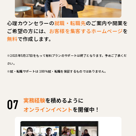
心理カウンセラーの
就職・転職先
のご案内や開業を
ご希望の方には、
お客様を集客するホームページ
を
無料
で作成します。
※2025年5月27日をもって有料プランのサポートは終了となります。予めご了承くだ
さい。
※就・転職サポートは 100％就・転職を保証するものではありません。
実務経験
を積めるように
オンラインイベント
を開催中！