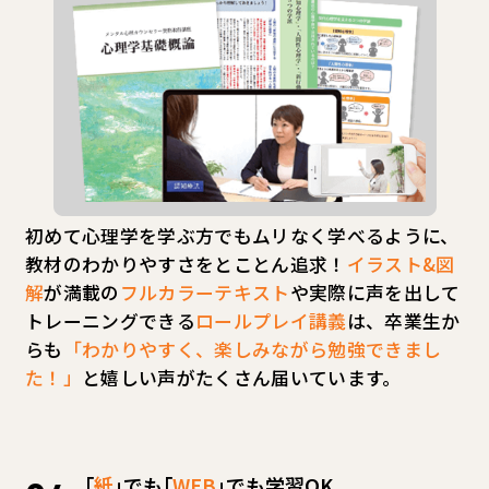
初めて心理学を学ぶ方でもムリなく学べるように、
教材のわかりやすさをとことん追求！
イラスト&図
解
が満載の
フルカラーテキスト
や実際に声を出して
トレーニングできる
ロールプレイ講義
は、卒業生か
らも
「わかりやすく、楽しみながら勉強できまし
た！」
と嬉しい声がたくさん届いています。
｢
紙
｣でも｢
WEB
｣でも学習OK