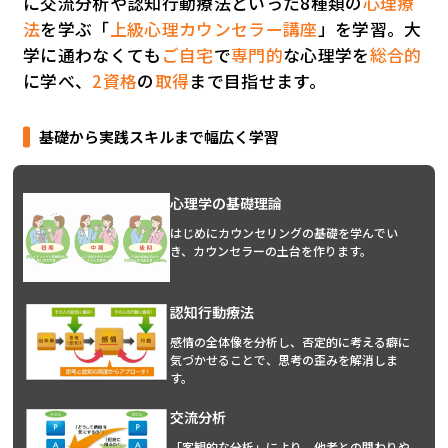
に交流分析や認知行動療法といった8種類の
心理療
法
を学ぶ「
上級心理カウンセラー講座
」を学習。大
学に通わなくても
ご自宅
で
専門的
な心理学を
総合的
に学べ、
2資格
の
取得
まで目指せます。
基礎から実践スキルまで幅広く学習
心理学の基礎理論
はじめにカウンセリングの基礎を学んでい
き、カウンセラーの土台を作ります。
認知行動療法
感情の全体像を分析し、否定的に考える癖に
気づかせることで、思考の歪みを解消しま
す。
交流分析
「客観的な分析」により、他者との関わりや