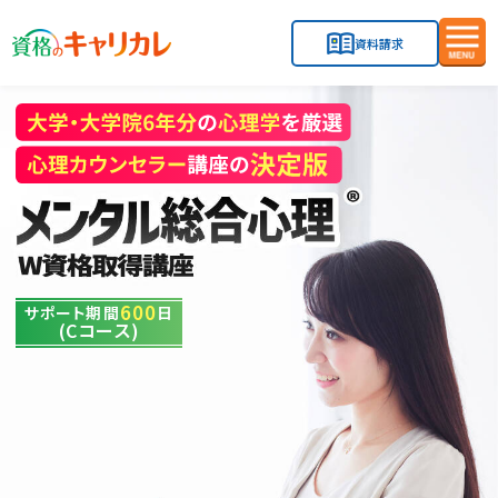
資料請求
メ
ニ
ュ
ー
を
開
閉
す
る
600
サポート期間
日
(Cコース)