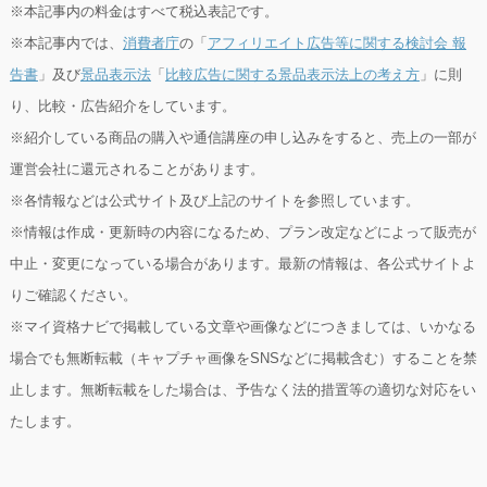
※本記事内の料金はすべて税込表記です。
※本記事内では、
消費者庁
の「
アフィリエイト広告等に関する検討会 報
告書
」及び
景品表示法
「
比較広告に関する景品表示法上の考え方
」に則
り、比較・広告紹介をしています。
※紹介している商品の購入や通信講座の申し込みをすると、売上の一部が
運営会社に還元されることがあります。
※各情報などは公式サイト及び上記のサイトを参照しています。
※情報は作成・更新時の内容になるため、プラン改定などによって販売が
中止・変更になっている場合があります。最新の情報は、各公式サイトよ
りご確認ください。
※マイ資格ナビで掲載している文章や画像などにつきましては、いかなる
場合でも無断転載（キャプチャ画像をSNSなどに掲載含む）することを禁
止します。無断転載をした場合は、予告なく法的措置等の適切な対応をい
たします。