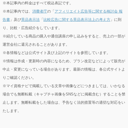
※本記事内の料金はすべて税込表記です。
※本記事内では、
消費者庁
の「
アフィリエイト広告等に関する検討会 報
告書
」及び
景品表示法
「
比較広告に関する景品表示法上の考え方
」に則
り、比較・広告紹介をしています。
※紹介している商品の購入や通信講座の申し込みをすると、売上の一部が
運営会社に還元されることがあります。
※各情報などは公式サイト及び上記のサイトを参照しています。
※情報は作成・更新時の内容になるため、プラン改定などによって販売が
中止・変更になっている場合があります。最新の情報は、各公式サイトよ
りご確認ください。
※マイ資格ナビで掲載している文章や画像などにつきましては、いかなる
場合でも無断転載（キャプチャ画像をSNSなどに掲載含む）することを禁
止します。無断転載をした場合は、予告なく法的措置等の適切な対応をい
たします。